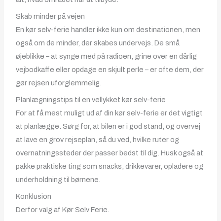
Skab minder på vejen
En kør selv-ferie handler ikke kun om destinationen, men
også om de minder, der skabes undervejs. De små
øjeblikke – at synge med på radioen, grine over en dårlig
vejbodkaffe eller opdage en skjult perle – er ofte dem, der
gør rejsen uforglemmelig.
Planlægningstips til en vellykket kør selv-ferie
For at få mest muligt ud af din kør selv-ferie er det vigtigt
at planlægge. Sørg for, at bilen er i god stand, og overvej
at lave en grov rejseplan, så du ved, hvilke ruter og
overnatningssteder der passer bedst til dig. Husk også at
pakke praktiske ting som snacks, drikkevarer, opladere og
underholdning til børnene.
Konklusion
Derfor valg af Kør Selv Ferie.