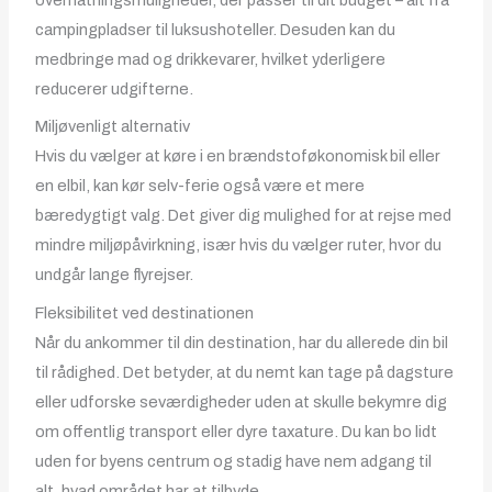
overnatningsmuligheder, der passer til dit budget – alt fra
campingpladser til luksushoteller. Desuden kan du
medbringe mad og drikkevarer, hvilket yderligere
reducerer udgifterne.
Miljøvenligt alternativ
Hvis du vælger at køre i en brændstoføkonomisk bil eller
en elbil, kan kør selv-ferie også være et mere
bæredygtigt valg. Det giver dig mulighed for at rejse med
mindre miljøpåvirkning, især hvis du vælger ruter, hvor du
undgår lange flyrejser.
Fleksibilitet ved destinationen
Når du ankommer til din destination, har du allerede din bil
til rådighed. Det betyder, at du nemt kan tage på dagsture
eller udforske seværdigheder uden at skulle bekymre dig
om offentlig transport eller dyre taxature. Du kan bo lidt
uden for byens centrum og stadig have nem adgang til
alt, hvad området har at tilbyde.