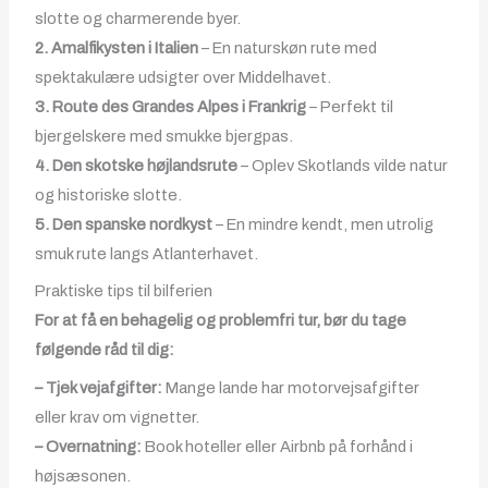
slotte og charmerende byer.
2. Amalfikysten i Italien
– En naturskøn rute med
spektakulære udsigter over Middelhavet.
3. Route des Grandes Alpes i Frankrig
– Perfekt til
bjergelskere med smukke bjergpas.
4. Den skotske højlandsrute
– Oplev Skotlands vilde natur
og historiske slotte.
5. Den spanske nordkyst
– En mindre kendt, men utrolig
smuk rute langs Atlanterhavet.
Praktiske tips til bilferien
For at få en behagelig og problemfri tur, bør du tage
følgende råd til dig:
– Tjek vejafgifter:
Mange lande har motorvejsafgifter
eller krav om vignetter.
– Overnatning:
Book hoteller eller Airbnb på forhånd i
højsæsonen.