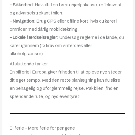
– Sikkerhed:
Hav altid en førstehjælpskasse, refleksvest
og advarselstrekant i bilen.
– Navigation:
Brug GPS eller offline kort, hvis du kører i
områder med dårlig mobildækning.
– Lokale færdselsregler:
Undersøg reglerne i de lande, du
kører igennem (fx krav om vinterdæk eller
alkoholgrænser).
Afsluttende tanker
En bilferie i Europa giver friheden til at opleve nye steder i
dit eget tempo. Med den rette planlægning kan du sikre
en behagelig og uforglemmelig rejse. Pak bilen, find en
spændende rute, og nyd eventyret!
Bilferie – Mere ferie for pengene