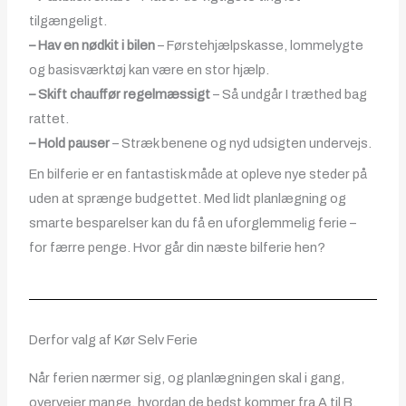
tilgængeligt.
– Hav en nødkit i bilen
– Førstehjælpskasse, lommelygte
og basisværktøj kan være en stor hjælp.
– Skift chauffør regelmæssigt
– Så undgår I træthed bag
rattet.
– Hold pauser
– Stræk benene og nyd udsigten undervejs.
En bilferie er en fantastisk måde at opleve nye steder på
uden at sprænge budgettet. Med lidt planlægning og
smarte besparelser kan du få en uforglemmelig ferie –
for færre penge. Hvor går din næste bilferie hen?
Derfor valg af Kør Selv Ferie
Når ferien nærmer sig, og planlægningen skal i gang,
overvejer mange, hvordan de bedst kommer fra A til B.