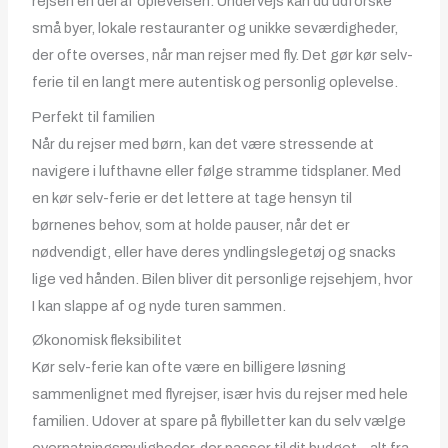
rejsen en del af oplevelsen. Undervejs kan du udforske
små byer, lokale restauranter og unikke seværdigheder,
der ofte overses, når man rejser med fly. Det gør kør selv-
ferie til en langt mere autentisk og personlig oplevelse.
Perfekt til familien
Når du rejser med børn, kan det være stressende at
navigere i lufthavne eller følge stramme tidsplaner. Med
en kør selv-ferie er det lettere at tage hensyn til
børnenes behov, som at holde pauser, når det er
nødvendigt, eller have deres yndlingslegetøj og snacks
lige ved hånden. Bilen bliver dit personlige rejsehjem, hvor
I kan slappe af og nyde turen sammen.
Økonomisk fleksibilitet
Kør selv-ferie kan ofte være en billigere løsning
sammenlignet med flyrejser, især hvis du rejser med hele
familien. Udover at spare på flybilletter kan du selv vælge