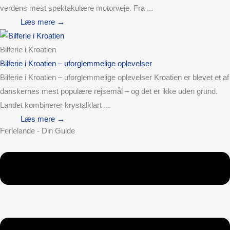
verdens mest spektakulære motorveje. Fra ...
Læs mere →
Bilferie i Kroatien
Bilferie i Kroatien – uforglemmelige oplevelser
Bilferie i Kroatien – uforglemmelige oplevelser Kroatien er blevet et af
danskernes mest populære rejsemål – og det er ikke uden grund.
Landet kombinerer krystalklart ...
Læs mere →
Ferielande - Din Guide