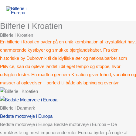
Gå
Main
til
Menu
indholdet
Bilferie i Kroatien
Bilferie i Kroatien
En bilferie i
Kroatien
byder på en unik kombination af krystalklart hav,
charmerende kystbyer og smukke bjerglandskaber. Fra den
historiske by Dubrovnik til de idylliske øer og nationalparker som
Plitvice, kan du opleve landet i dit eget tempo og stoppe, hvor
udsigten frister. En roadtrip gennem Kroatien giver frihed, variation og
masser af oplevelser – perfekt til både afslapning og eventyr.
Bilferie i Danmark
Bedste motorveje i Europa
Bedste motorveje i Europa Bedste motorveje i Europa – De
smukkeste og mest imponerende ruter Europa byder på nogle af