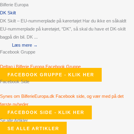
Bilferie Europa
DK Skilt
DK Skilt – EU-nummerplade på kørertøjet Har du ikke en såkaldt
EU-nummerplade på køretøjet, “DK”, så skal du have et DK-skilt
bagpå din bil. DK ...
Læs mere →
Facebook Gruppe
Deltag i Bilferie Europa Facebook Gruppe
FACEBOOK GRUPPE - KLIK HER
Facebook Side
Synes om BilferieEuropa.dk Facebook side, og vær med på det
første nyheder
FACEBOOK SIDE - KLIK HER
Se alle Artikler
SE ALLE ARTIKLER