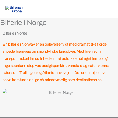
Gå
til
indholdet
Bilferie i Norge
Bilferie i Norge
En bilferie i
Norway
er en oplevelse fyldt med dramatiske fjorde,
snoede bjergveje og små idylliske landsbyer. Med bilen som
transportmiddel får du friheden til at udforske i dit eget tempo og
tage spontane stop ved udsigtspunkter, vandfald og naturskønne
ruter som Trollstigen og Atlanterhavsvejen. Det er en rejse, hvor
selve køreturen er lige så mindeværdig som destinationerne.