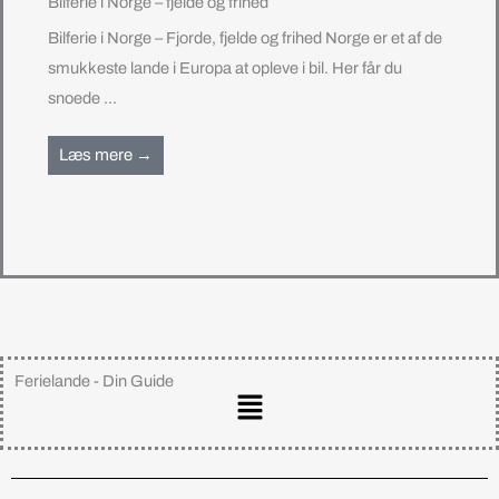
Bilferie i Norge – fjelde og frihed
Bilferie i Norge – Fjorde, fjelde og frihed Norge er et af de
smukkeste lande i Europa at opleve i bil. Her får du
snoede ...
Læs mere →
Ferielande - Din Guide
Main
Menu