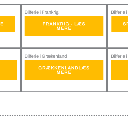
Bilferie i Frankrig
Bilferie
RE
FRANKRIG - LÆS
S
MERE
Bilferie i Grækenland
Bilferie 
GRÆKKENLANDLÆS
MERE