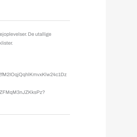
joplevelser. De utallige
lister.