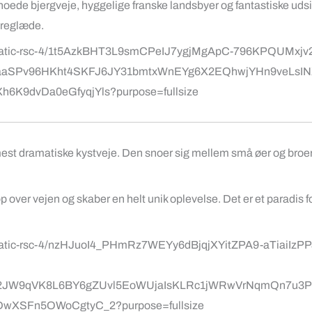
oede bjergveje, hyggelige franske landsbyer og fantastiske udsig
køreglæde.
est dramatiske kystveje. Den snoer sig mellem små øer og broe
 op over vejen og skaber en helt unik oplevelse. Det er et paradis fo