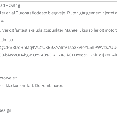
ad – Østrig
d
er en af Europas flotteste bjergveje. Ruten går gennem hjertet a
re.
 kurver og fantastiske udsigtspunkter. Mange luksusbiler og moto
motorveje?
r ikke kun om fart. De kombinerer:
design