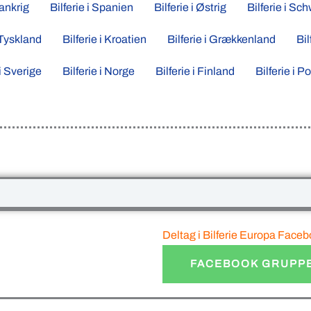
rankrig
Bilferie i Spanien
Bilferie i Østrig
Bilferie i Sc
i Tyskland
Bilferie i Kroatien
Bilferie i Grækkenland
Bil
 i Sverige
Bilferie i Norge
Bilferie i Finland
Bilferie i P
Deltag i Bilferie Europa Face
FACEBOOK GRUPPE 