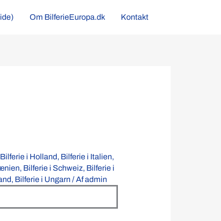
side)
Om BilferieEuropa.dk
Kontakt
Bilferie i Holland
,
Bilferie i Italien
,
mænien
,
Bilferie i Schweiz
,
Bilferie i
land
,
Bilferie i Ungarn
/ Af
admin