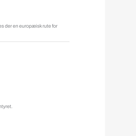
s der en europæisk rute for
ntyret.