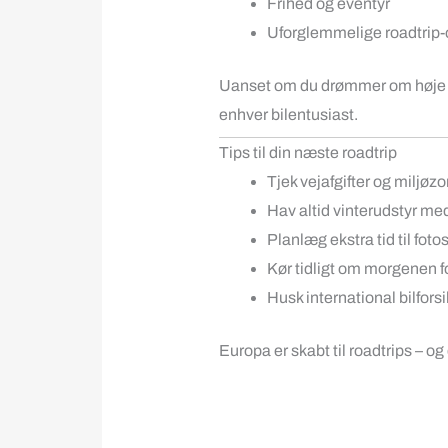
Frihed og eventyr
Uforglemmelige roadtrip-
Uanset om du drømmer om høje has
enhver bilentusiast.
Tips til din næste roadtrip
Tjek vejafgifter og miljøz
Hav altid vinterudstyr me
Planlæg ekstra tid til foto
Kør tidligt om morgenen fo
Husk international bilforsi
Europa er skabt til roadtrips – o