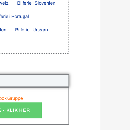
hweiz
Bilferie i Slovenien
ferie i Portugal
olen
Bilferie i Ungarn
book Gruppe
- KLIK HER