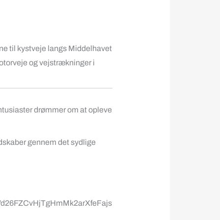
e til kystveje langs Middelhavet
 motorveje og vejstrækninger i
ntusiaster drømmer om at opleve
andskaber gennem det sydlige