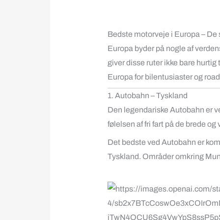
Bedste motorveje i Europa – De
Europa byder på nogle af verden
giver disse ruter ikke bare hurtig
Europa for bilentusiaster og road
1. Autobahn – Tyskland
Den legendariske
Autobahn
er v
følelsen af fri fart på de brede o
Det bedste ved Autobahn er kombi
Tyskland. Områder omkring
Mun