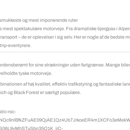
 smukkeste og mest imponerende ruter
s mest spektakulære motorveje. Fra dramatiske bjergpas i Alpern
 transport – de er oplevelser i sig selv. Her er nogle af de bedste
trip-eventyrere.
erdensberømt for sine strækninger uden fartgrænse. Mange bile
g velholdte tyske motorveje.
nationen af høj kvalitet, effektiv trafikstyring og fantastiske l
ich
og
Black Forest
er særligt populære.