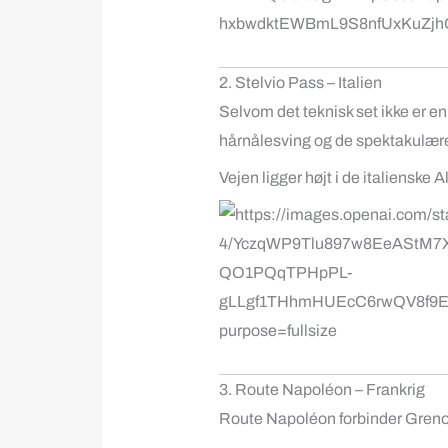
2. Stelvio Pass – Italien
Selvom det teknisk set ikke er en
hårnålesving og de spektakulære a
Vejen ligger højt i de italiensk
3. Route Napoléon – Frankrig
Route Napoléon
forbinder
Greno