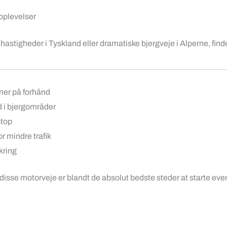
oplevelser
tigheder i Tyskland eller dramatiske bjergveje i Alperne, finde
oner på forhånd
d i bjergområder
stop
r mindre trafik
kring
g disse motorveje er blandt de absolut bedste steder at starte eve