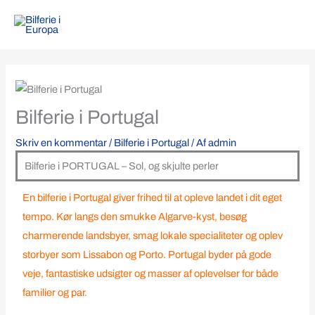
Gå
til
indholdet
Bilferie i Portugal
Skriv en kommentar
/
Bilferie i Portugal
/ Af
admin
Bilferie i PORTUGAL – Sol, og skjulte perler
En bilferie i
Portugal
giver frihed til at opleve landet i dit eget
tempo. Kør langs den smukke Algarve-kyst, besøg
charmerende landsbyer, smag lokale specialiteter og oplev
storbyer som
Lissabon
og
Porto
. Portugal byder på gode
veje, fantastiske udsigter og masser af oplevelser for både
familier og par.