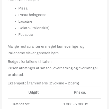
Favoritter hos børn:
Pizza
Pasta bolognese
Lasagne
Gelato (italiensk is)
Focaccia
Mange restauranter er meget børnevenlige, og
italienerne elsker generelt børn.
Budget for bilferie til Italien
Prisen afhænger af sæson, overnatning og hvor længe I
er afsted.
Eksempel på familieferie (2 voksne + 2 børn)
Udgift
Pris ca.
Brændstof
3.000–5.000 kr.