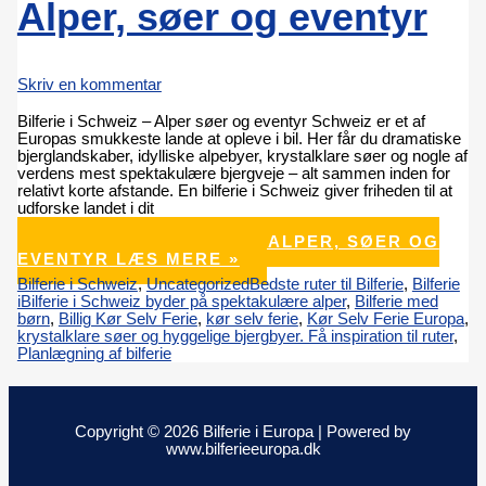
Alper, søer og eventyr
Skriv en kommentar
Bilferie i Schweiz – Alper søer og eventyr Schweiz er et af
Europas smukkeste lande at opleve i bil. Her får du dramatiske
bjerglandskaber, idylliske alpebyer, krystalklare søer og nogle af
verdens mest spektakulære bjergveje – alt sammen inden for
relativt korte afstande. En bilferie i Schweiz giver friheden til at
udforske landet i dit
BILFERIE I SCHWEIZ – ALPER, SØER OG
EVENTYR
LÆS MERE »
Bilferie i Schweiz
,
Uncategorized
Bedste ruter til Bilferie
,
Bilferie
iBilferie i Schweiz byder på spektakulære alper
,
Bilferie med
børn
,
Billig Kør Selv Ferie
,
kør selv ferie
,
Kør Selv Ferie Europa
,
krystalklare søer og hyggelige bjergbyer. Få inspiration til ruter
,
Planlægning af bilferie
Copyright © 2026 Bilferie i Europa | Powered by
www.bilferieeuropa.dk