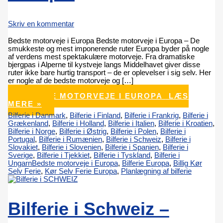
Skriv en kommentar
Bedste motorveje i Europa Bedste motorveje i Europa – De
smukkeste og mest imponerende ruter Europa byder på nogle
af verdens mest spektakulære motorveje. Fra dramatiske
bjergpas i Alperne til kystveje langs Middelhavet giver disse
ruter ikke bare hurtig transport – de er oplevelser i sig selv. Her
er nogle af de bedste motorveje og […]
BEDSTE MOTORVEJE I EUROPA
LÆS
MERE »
Bilferie i Danmark
,
Bilferie i Finland
,
Bilferie i Frankrig
,
Bilferie i
Grækenland
,
Bilferie i Holland
,
Bilferie i Italien
,
Bilferie i Kroatien
,
Bilferie i Norge
,
Bilferie i Østrig
,
Bilferie i Polen
,
Bilferie i
Portugal
,
Bilferie i Rumænien
,
Bilferie i Schweiz
,
Bilferie i
Slovakiet
,
Bilferie i Slovenien
,
Bilferie i Spanien
,
Bilferie i
Sverige
,
Bilferie i Tjekkiet
,
Bilferie i Tyskland
,
Bilferie i
Ungarn
Bedste motorveje i Europa
,
Bilferie Europa
,
Billig Kør
Selv Ferie
,
Kør Selv Ferie Europa
,
Planlægning af bilferie
Bilferie i Schweiz –