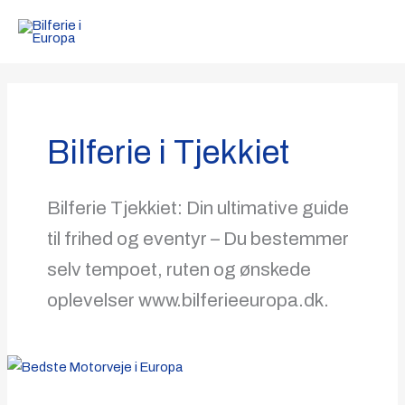
Gå
til
indholdet
Bilferie i Tjekkiet
Bilferie Tjekkiet: Din ultimative guide
til frihed og eventyr – Du bestemmer
selv tempoet, ruten og ønskede
oplevelser www.bilferieeuropa.dk.
BEDSTE
MOTORVEJE
I
EUROPA