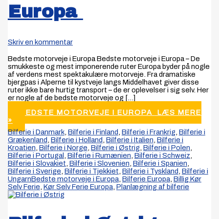
Europa
Skriv en kommentar
Bedste motorveje i Europa Bedste motorveje i Europa – De
smukkeste og mest imponerende ruter Europa byder på nogle
af verdens mest spektakulære motorveje. Fra dramatiske
bjergpas i Alperne til kystveje langs Middelhavet giver disse
ruter ikke bare hurtig transport – de er oplevelser i sig selv. Her
er nogle af de bedste motorveje og […]
BEDSTE MOTORVEJE I EUROPA
LÆS MERE
»
Bilferie i Danmark
,
Bilferie i Finland
,
Bilferie i Frankrig
,
Bilferie i
Grækenland
,
Bilferie i Holland
,
Bilferie i Italien
,
Bilferie i
Kroatien
,
Bilferie i Norge
,
Bilferie i Østrig
,
Bilferie i Polen
,
Bilferie i Portugal
,
Bilferie i Rumænien
,
Bilferie i Schweiz
,
Bilferie i Slovakiet
,
Bilferie i Slovenien
,
Bilferie i Spanien
,
Bilferie i Sverige
,
Bilferie i Tjekkiet
,
Bilferie i Tyskland
,
Bilferie i
Ungarn
Bedste motorveje i Europa
,
Bilferie Europa
,
Billig Kør
Selv Ferie
,
Kør Selv Ferie Europa
,
Planlægning af bilferie