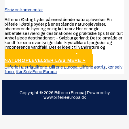
Skriv en kommentar
Bilferie i Østrig byder på enestående naturoplevelser En
bilferie i Østrig byder på enestående naturoplevelser,
charmerende byer og en rig kulturarv. Her er nogle
anbefalelsesværdige destinationer og praktiske tips til din tur:
Anbefalede destinationer: – Salzburgerland: Dette område er
kendt for sine eventyrlige dale, krystalklare bjergsøer og
imponerende vandfald. Det er ideelt til vandreture og
BILFERIE I ØSTRIG ENESTÅENDE
NATUROPLEVELSER
LÆS MERE »
Bilferie i Østrig
Bilferie
,
Bilferie Europa
,
Bilferie østrig
,
kør selv
ferie
,
Kør Selv Ferie Europa
Copyright © 2026 Bilferie i Europa | Powered by
www.bilferieeuropa.dk