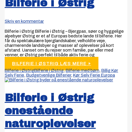
Bilferie i Østrig
Skriv en kommentar
Bilferie i Østrig Bilferie i Østrig – Bjergpas, søer og hyggelige
alpebyer Østrig er et af Europas bedste lande til bilferie. Her
får du spektakulære bjerglandskaber, velholdte veje,
charmerende landsbyer og masser af oplevelser på kort
afstand. Uanset om du rejser som familie, par eller med
venner, er Østrig perfekt til både aktiv ferie og
BILFERIE I ØSTRIG
LÆS MERE »
Bilferie i Østrig
Bilferie i Østrig
,
Bilferie med børn
,
Billig Kør
Selv Ferie
,
Budgetvenlige Bilferier
,
Kør Selv Ferie Europa
Bilferie i Østrig
enestående
naturoplevelser