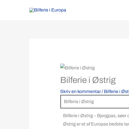
Gå
til
indholdet
Bilferie i Østrig
Skriv en kommentar
/
Bilferie i Øst
Bilferie i Østrig
Bilferie i Østrig – Bjergpas, søe
Østrig er et af Europas bedste la