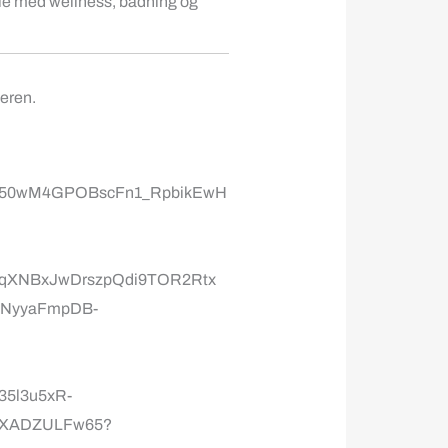
rie med wellness, badning og
eren.