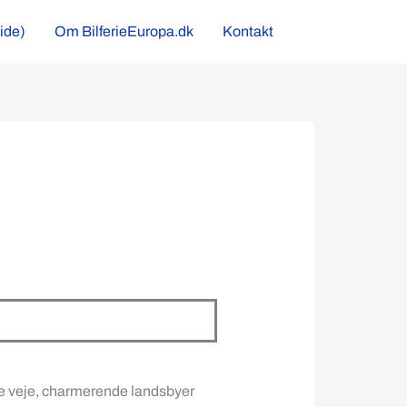
side)
Om BilferieEuropa.dk
Kontakt
dte veje, charmerende landsbyer