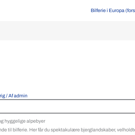
Bilferie i Europa (for
rig
/ Af
admin
r og hyggelige alpebyer
nde til bilferie. Her får du spektakulære bjerglandskaber, velhol