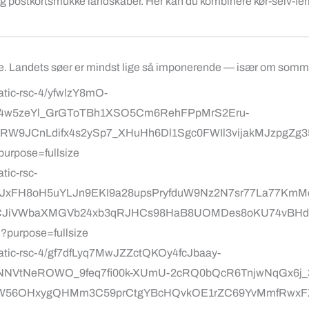
 og postkortsmukke landskaber. Her kan du kombinere kør-selv-fe
ge. Landets søer er mindst lige så imponerende — især om somm