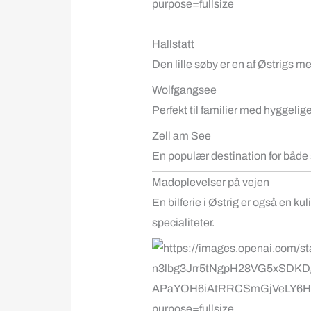
Hallstatt
Den lille søby er en af Østrigs m
Wolfgangsee
Perfekt til familier med hyggeli
Zell am See
En populær destination for både 
Madoplevelser på vejen
En bilferie i Østrig er også en k
specialiteter.