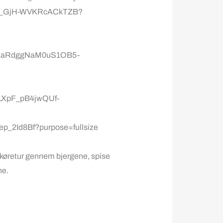
n køretur gennem bjergene, spise
ne.