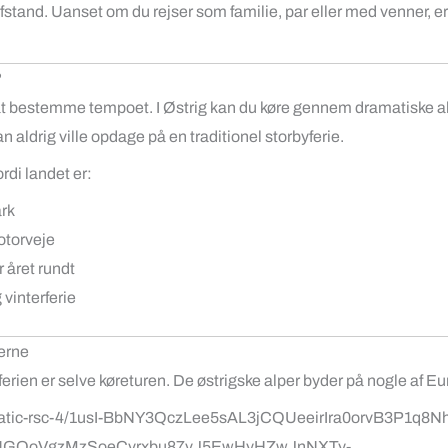
stand. Uanset om du rejser som familie, par eller med venner, er Ø
?
elv at bestemme tempoet. I Østrig kan du køre gennem dramatiske a
aldrig ville opdage på en traditionel storbyferie.
di landet er:
ark
otorveje
 året rundt
 vinterferie
erne
lferien er selve køreturen. De østrigske alper byder på nogle af 