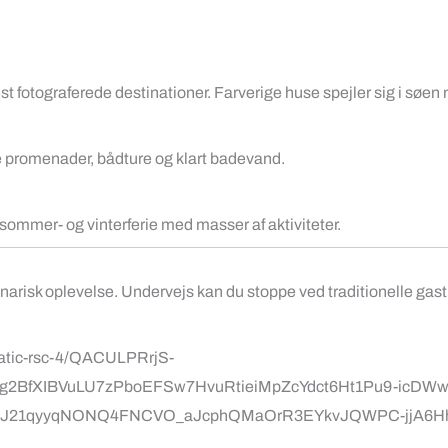
est fotograferede destinationer. Farverige huse spejler sig i søe
ge promenader, bådture og klart badevand.
sommer- og vinterferie med masser af aktiviteter.
ulinarisk oplevelse. Undervejs kan du stoppe ved traditionelle g