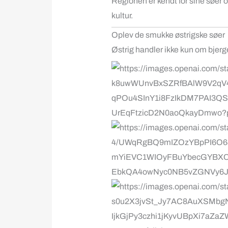
Regionen er kendt for sine søer
kultur.
Oplev de smukke østrigske søer
Østrig handler ikke kun om bjer