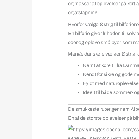
og masser af oplevelser på kort af
og afslapning.
Hvorfor vælge Østrig til bilferien
En bilferie giver friheden til s
søer og opleve små byer, som man 
Mange danskere vælger Østrig for
Nemt at køre til fra Danm
Kendt for sikre og gode m
Fyldt med naturoplevelser
Ideelt til både sommer- og
De smukkeste ruter gennem Alp
En af de største oplevelser på bi